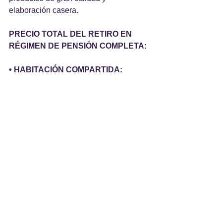
elaboración casera.
PRECIO TOTAL DEL RETIRO EN 
RÉGIMEN DE PENSIÓN COMPLETA:
• HABITACIÓN COMPARTIDA: 
250,00 €
• HABITACIÓN INDIVIDUAL: 280,00 € 
INFORMACIÓN Y RESERVAS:
Fundación Anxos
C/ Aspera, Nº 3
36380 Gondomar - Pontevedra
Tel.: 986 369 639
Móvil: 680 645 088
Email: 
fundacion.anxos@gmail.com