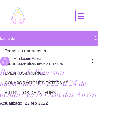
Entrada
Todas las entradas
Fundación Anxos
Todas las entradas
28 sept 2021
1 min de lectura
Retiros de Bienestar
EVENTOS PROPIOS
mensuales. Del 22 al 24 de
COLABORACIONES EXTERNAS
octubre en la Casa dos Anxos
ARTÍCULOS DE INTERÉS
Actualizado:
22 feb 2022