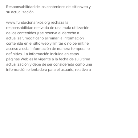
Responsabilidad de los contenidos del sitio web y
su actualización
www.fundacionanxos.org
rechaza la
responsabilidad derivada de una mala utilización
de los contenidos y se reserva el derecho a
actualizar, modificar o eliminar la información
contenida en el sitio web y limitar o no permitir el
acceso a esta información de manera temporal o
definitiva. La información incluida en estas
páginas Web es la vigente a la fecha de su última
actualización y debe de ser considerada como una
información orientadora para el usuario, relativa a
los productos y servicios y a otras informaciones
adicionales.
El sitio web
www.fundacionanxos.org
no se
responsabiliza de las posibles discrepancias que
puedan surgir entre la versión de sus documentos
impresos y la versión electrónica de los mismos
publicada en el sitio web. Los contenidos,
actividades comerciales, productos y servicios
incluidos en el sitio web
www.clinicavicentallorca.com
, están dirigidos a
consumidores con residencia en España, por
tanto, en cualquier caso será de aplicación la