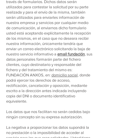
través de formularios. Dichos datos serán
utilizados para contestar la solicitud por su parte
realizada y para el envío de la misma, también
serán utilizados para enviarles información de
nuestra empresa y servicios por cualquier medio
de comunicación, al enviarnos dicho formulario
usted está aceptando explícitamente la recepción
de los mismos, en el caso que no deseara recibir
nuestra información, únicamente tendría que
enviar un correo electrónico solicitando la baja de
nuestro servicio informativo a
email fundación
, sus
datos personales formarán parte del fichero
clientes, cuyo destinatario y responsable del
fichero y del tratamiento del mismo es:
FUNDACIÓN ANXOS, en:
domicilio social
, donde
podrá ejercer los derechos de acceso,
rectificación, cancelación y oposición, mediante
escrito a la dirección antes indicada incluyendo
copia del DNI o documento identificativo
equivalente.
Los datos que nos facilitan no serán cedidos bajo
ningún concepto sin su expresa autorización.
La negativa a proporcionar los datos supondrá la
no prestación o la imposibilidad de acceder al
servicio para los que eran solicitados. Usted tiene