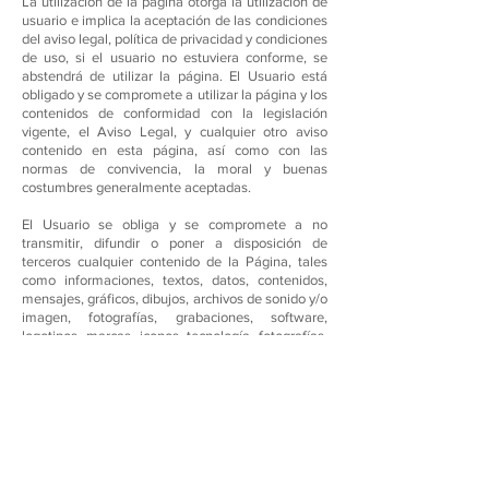
La utilización de la página otorga la utilización de
usuario e implica la aceptación de las condiciones
del aviso legal, política de privacidad y condiciones
de uso, si el usuario no estuviera conforme, se
abstendrá de utilizar la página. El Usuario está
obligado y se compromete a utilizar la página y los
contenidos de conformidad con la legislación
vigente, el Aviso Legal, y cualquier otro aviso
contenido en esta página, así como con las
normas de convivencia, la moral y buenas
costumbres generalmente aceptadas.
El Usuario se obliga y se compromete a no
transmitir, difundir o poner a disposición de
terceros cualquier contenido de la Página, tales
como informaciones, textos, datos, contenidos,
mensajes, gráficos, dibujos, archivos de sonido y/o
imagen, fotografías, grabaciones, software,
logotipos, marcas, iconos, tecnología, fotografías,
software, enlaces, diseño gráfico y códigos fuente,
o cualquier otro material al que tuviera acceso en
su condición de Usuario de la Página, sin que esta
enumeración tenga carácter limitativo.
PROPIEDAD INTELECTUAL
Todas las marcas, nombres comerciales o signos