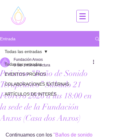
Entrada
Todas las entradas
Fundación Anxos
Todas las entradas
3 feb
1 min de lectura
Próximo “Baño de Sonido
EVENTOS PROPIOS
Terapéutico” Sábado 21
COLABORACIONES EXTERNAS
Febrero 2026 a las 18:00 en
ARTÍCULOS DE INTERÉS
la sede de la Fundación
Anxos (Casa dos Anxos)
Continuamos con los 
"Baños de sonido 