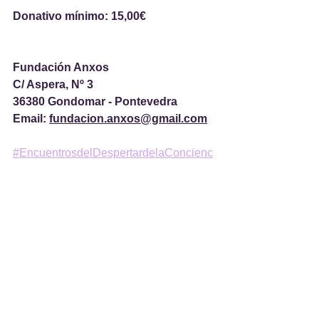
Donativo mínimo: 15,00€
Fundación Anxos
C/ Aspera, Nº 3
36380 Gondomar - Pontevedra
Email: 
fundacion.anxos@gmail.com
#EncuentrosdelDespertardelaConcienc
ia
#BañosdeSonidoTerapeuticos
#Cuen
cosdeCuarzo
#CuencosAlquimicos
#M
editacion
#CasadosAnxos
#Fundacion
Anxos
#ElevaTusVibraciones
EVENTOS PROPIOS