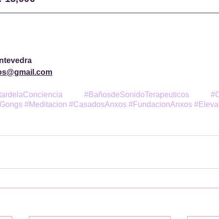
ntevedra
xos@gmail.com
tardelaConciencia
#BañosdeSonidoTerapeuticos
#
Gongs
#Meditacion
#CasadosAnxos
#FundacionAnxos
#Eleva