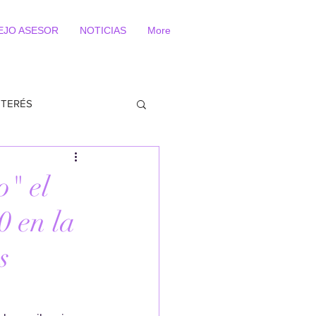
EJO ASESOR
NOTICIAS
More
NTERÉS
" el
0 en la
s