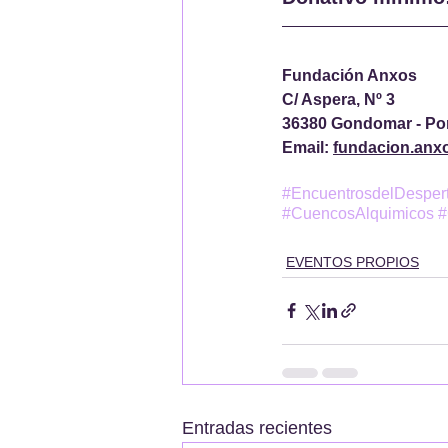
Fundación Anxos
C/ Aspera, Nº 3
36380 Gondomar - Po
Email: 
fundacion.an
#EncuentrosdelDesper
#CuencosAlquimicos
#
EVENTOS PROPIOS
Entradas recientes