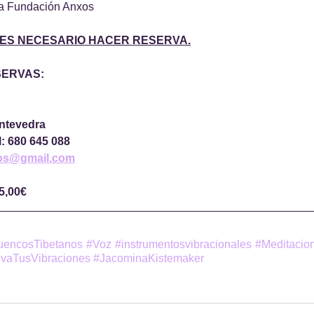
la Fundación Anxos
 ES NECESARIO HACER RESERVA.
SERVAS:
ntevedra
l: 680 645 088
xos@gmail.com
5,00€
uencosTibetanos
#Voz
#instrumentosvibracionales
#Meditacio
evaTusVibraciones
#JacominaKistemaker