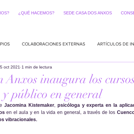
MOS?
¿QUÉ HACEMOS?
SEDE CASA DOS ANXOS
CONS
PIOS
COLABORACIONES EXTERNAS
ARTÍCULOS DE I
5 oct 2021
1 min de lectura
 Anxos inaugura los curso
 y público en general
e 
Jacomina Kistemaker
, 
psicóloga y experta en la aplica
vos
 en el aula y en la vida en general, a través de los 
Cuencos
s vibracionales.