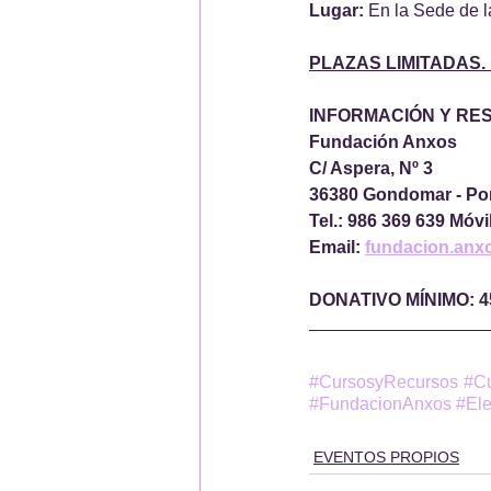
Lugar:
 En la Sede de 
PLAZAS LIMITADAS.
INFORMACIÓN Y RE
Fundación Anxos
C/ Aspera, Nº 3
36380 Gondomar - Po
Tel.: 986 369 639 Móvi
Email: 
fundacion.an
DONATIVO MÍNIMO: 4
#CursosyRecursos
#C
#FundacionAnxos
#El
EVENTOS PROPIOS