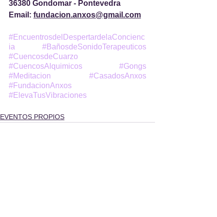
36380 Gondomar - Pontevedra
Email: 
fundacion.anxos@gmail.com
#EncuentrosdelDespertardelaConcienc
ia
#BañosdeSonidoTerapeuticos
#CuencosdeCuarzo
#CuencosAlquimicos
#Gongs
#Meditacion
#CasadosAnxos
#FundacionAnxos
#ElevaTusVibraciones
EVENTOS PROPIOS
Ver todo
Entradas recientes