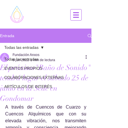
Entrada
Todas las entradas
Fundación Anxos
Todas las entradas
8 jun 2022
1 min de lectura
El próximo"Baño de Sonido"
EVENTOS PROPIOS
tendrá lugar el sábado 25 de
COLABORACIONES EXTERNAS
junio en la Sede en
ARTÍCULOS DE INTERÉS
Gondomar
A través de Cuencos de Cuarzo y 
Cuencos Alquímicos que con su 
elevada vibración, nos transmiten 
armonía y consciencia, mejorando 